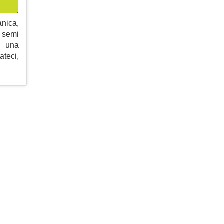
nica,
 semi
e una
teci,