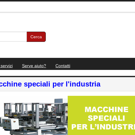
Cerca
 servizi
Serve aiuto?
Contatti
chine speciali per l'industria