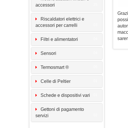
accessori
25
Graz
Riscaldatori elettrici e
poss
accessori per carrelli
03
auto
macc
sarem
Filtri e alimentatori
04
Sensori
04
Termosmart ®
05
Celle di Peltier
01
Schede e dispositivi vari
01
Gettoni di pagamento
servizi
02