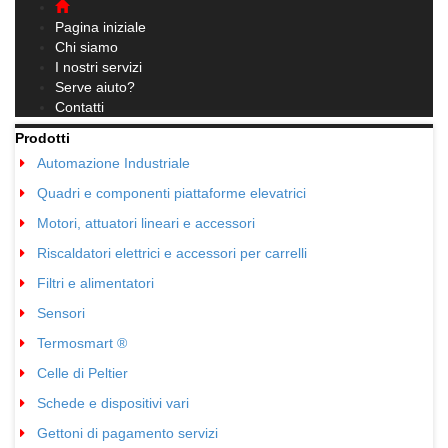
navigation
Pagina iniziale
Chi siamo
I nostri servizi
Serve aiuto?
Contatti
Prodotti
Automazione Industriale
05
Quadri e componenti piattaforme elevatrici
04
Motori, attuatori lineari e accessori
25
Riscaldatori elettrici e accessori per carrelli
03
Filtri e alimentatori
04
Sensori
04
Termosmart ®
05
Celle di Peltier
01
Schede e dispositivi vari
01
Gettoni di pagamento servizi
02