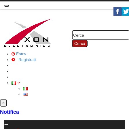
Toggle
navigation
Cerca
Entra
Registrati
×
Notifica
Toggle