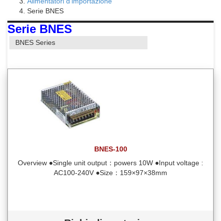
Alimentatori d'importazione
Serie BNES
Serie BNES
BNES Series
BNES-100
Overview ●Single unit output：powers 10W ●Input voltage :
AC100-240V ●Size：159×97×38mm