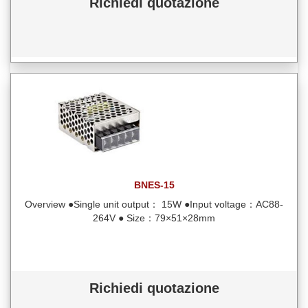
Richiedi quotazione
BNES-15
Overview ●Single unit output： 15W ●Input voltage：AC88-
264V ● Size：79×51×28mm
Richiedi quotazione