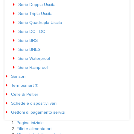
Serie Doppia Uscita
03
Serie Tripla Uscita
03
Serie Quadrupla Uscita
02
Serie DC - DC
02
Serie BRS
02
Serie BNES
02
Serie Waterproof
05
Serie Rainproof
02
Sensori
04
Termosmart ®
05
Celle di Peltier
01
Schede e dispositivi vari
01
Gettoni di pagamento servizi
02
Pagina iniziale
Filtri e alimentatori