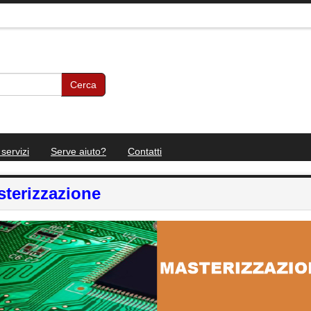
Cerca
 servizi
Serve aiuto?
Contatti
terizzazione