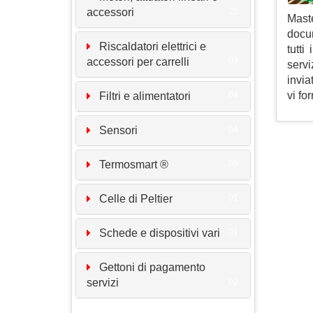
accessori
25
Maste
docu
Riscaldatori elettrici e
tutti
accessori per carrelli
03
servi
invia
vi fo
Filtri e alimentatori
04
Sensori
04
Termosmart ®
05
Celle di Peltier
01
Schede e dispositivi vari
01
Gettoni di pagamento
servizi
02