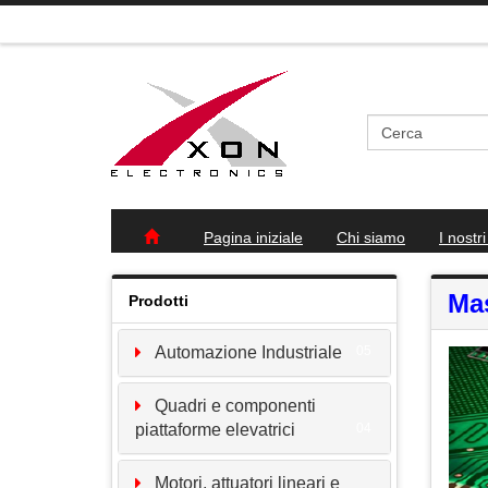
Pagina iniziale
Chi siamo
I nostri
Mas
Prodotti
Automazione Industriale
05
Quadri e componenti
piattaforme elevatrici
04
Motori, attuatori lineari e