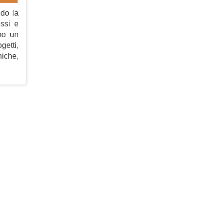
ndo la
ssi e
amo un
getti,
niche,